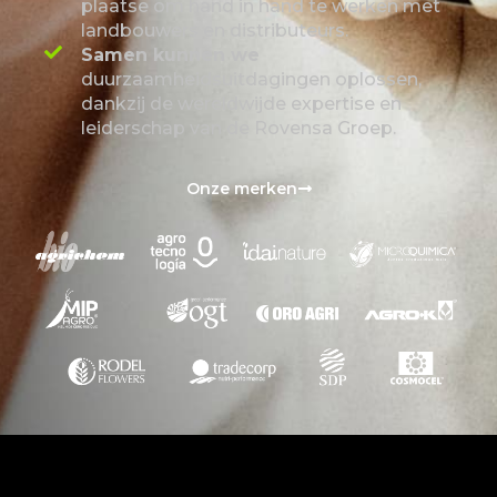
plaatse om hand in hand te werken met
landbouwers en distributeurs.
Samen kunnen we
duurzaamheidsuitdagingen oplossen,
dankzij de wereldwijde expertise en
leiderschap van de Rovensa Groep.
Onze merken