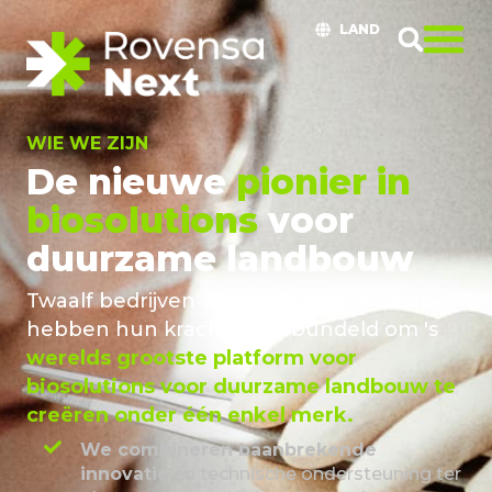
LAND
WIE WE ZIJN
De nieuwe
pionier in
biosolutions
voor
duurzame landbouw
Twaalf bedrijven van de Rovensa Groep
hebben hun krachten gebundeld om 's
werelds grootste platform voor
biosolutions voor duurzame landbouw te
creëren onder één enkel merk.
We combineren baanbrekende
innovatie
en technische ondersteuning ter