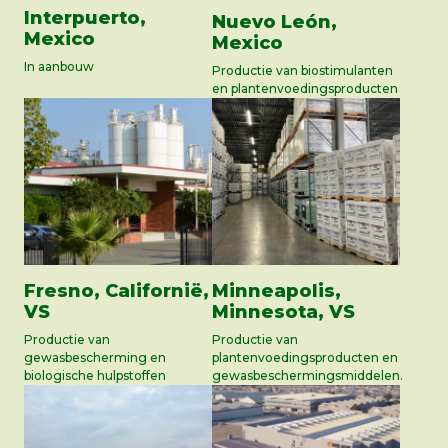
Interpuerto,
Nuevo León,
Mexico
Mexico
In aanbouw
Productie van biostimulanten
en plantenvoedingsproducten
Fresno, Californië,
Minneapolis,
VS
Minnesota, VS
Productie van
Productie van
gewasbescherming en
plantenvoedingsproducten en
biologische hulpstoffen
gewasbeschermingsmiddelen.