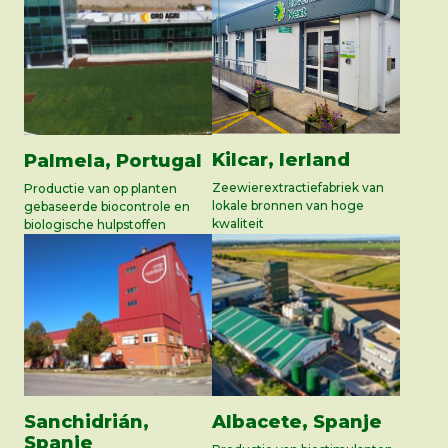
Kilcar, Ierland
Palmela, Portugal
Zeewierextractiefabriek van
Productie van op planten
lokale bronnen van hoge
gebaseerde biocontrole en
kwaliteit
biologische hulpstoffen
Sanchidrián,
Albacete, Spanje
Spanje