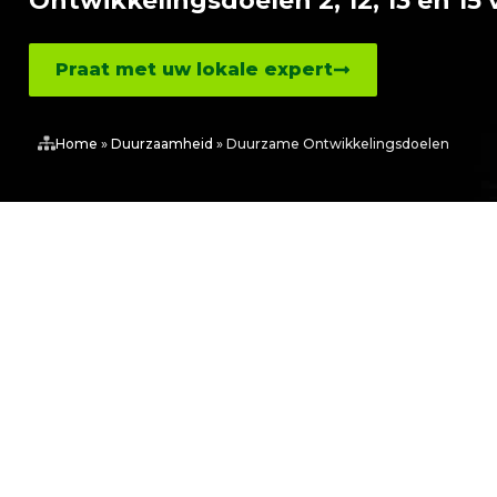
Ontwikkelingsdoelen 2, 12, 13 en 15
Praat met uw lokale expert
Home
»
Duurzaamheid
»
Duurzame Ontwikkelingsdoelen