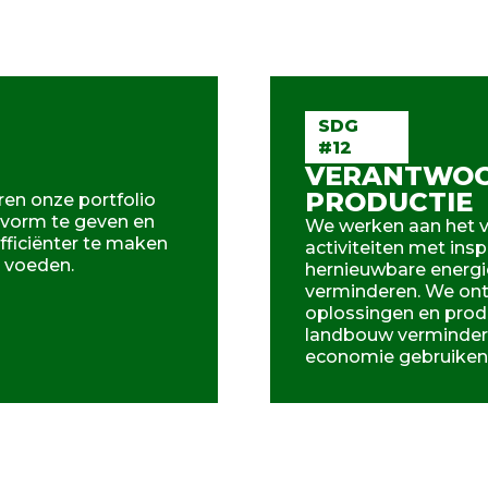
SDG
#12
VERANTWOO
PRODUCTIE
en onze portfolio
vorm te geven en
We werken aan het ve
ficiënter te maken
activiteiten met in
e voeden.
hernieuwbare energie
verminderen. We ontw
oplossingen en produ
landbouw verminderen
economie gebruiken