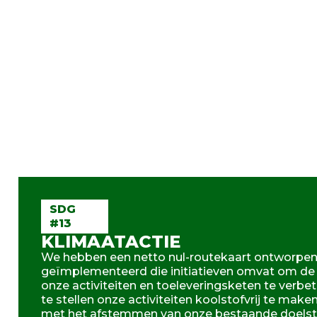
SDG
#13
KLIMAATACTIE
We hebben een netto nul-routekaart ontworpen
geïmplementeerd die initiatieven omvat om de e
onze activiteiten en toeleveringsketen te verbet
te stellen onze activiteiten koolstofvrij te make
met het afstemmen van onze bestaande doelste