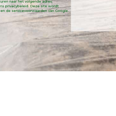
uren naar het volgende adres:
ns privacybeleid. Deze site wordt
en de servicevoorwaarden van Google.