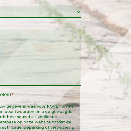
eleid
*
 uw gegevens waarvoor ROVENSA als
nnen beantwoorden en u de gevraagde
t beschouwd als verificatie.
atabase op onze website totdat de
ectificatie, beperking of verwijdering