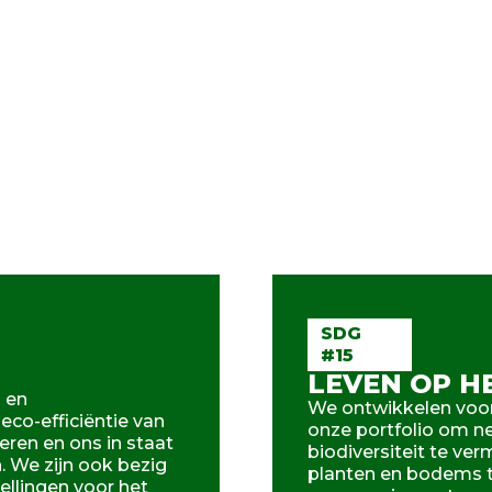
SDG
#15
LEVEN OP H
 en
We ontwikkelen voor
co-efficiëntie van
onze portfolio om ne
eren en ons in staat
biodiversiteit te ve
n. We zijn ook bezig
planten en bodems t
llingen voor het