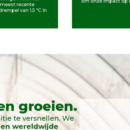
om onze impact op de
 meest recente
empel van 1,5 ºC in
n groeien.
itie te versnellen. We
 en wereldwijde