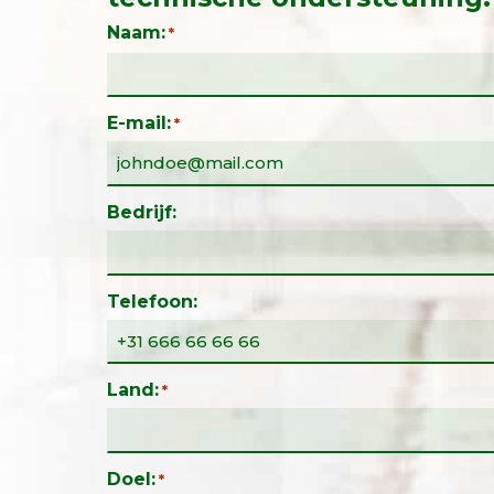
Naam:
*
E-mail:
*
Bedrijf:
Telefoon:
Land:
*
Doel:
*