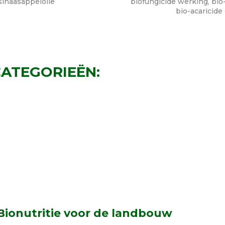
sinaasappelolie
biofungicide werking, bio-
bio-acaricide
ATEGORIEËN:
Bionutritie voor de landbouw