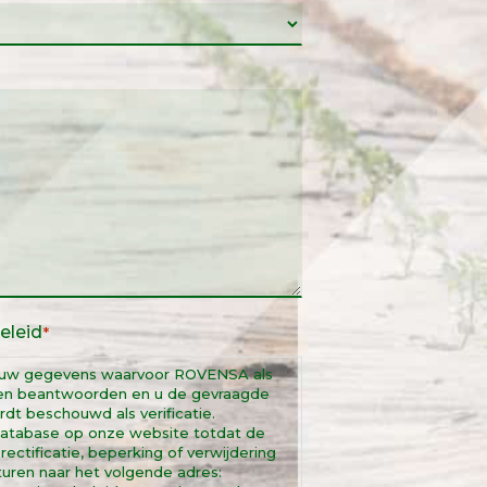
eleid
*
 uw gegevens waarvoor ROVENSA als
nnen beantwoorden en u de gevraagde
t beschouwd als verificatie.
atabase op onze website totdat de
ectificatie, beperking of verwijdering
uren naar het volgende adres: