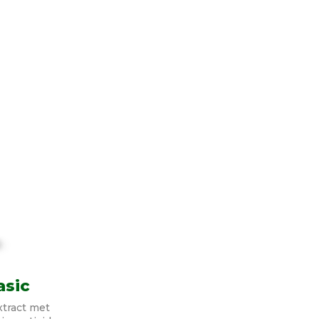
asic
xtract met