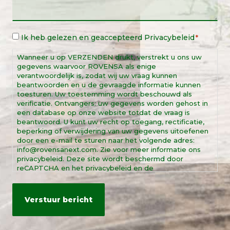
Wettelijke
Ik heb gelezen en geaccepteerd
Privacybeleid
*
kennisgeving
*
Wanneer u op VERZENDEN drukt, verstrekt u ons uw
gegevens waarvoor ROVENSA als enige
verantwoordelijk is, zodat wij uw vraag kunnen
beantwoorden en u de gevraagde informatie kunnen
toesturen. Uw toestemming wordt beschouwd als
verificatie. Ontvangers: uw gegevens worden gehost in
een database op onze website totdat de vraag is
beantwoord. U kunt uw recht op toegang, rectificatie,
beperking of verwijdering van uw gegevens uitoefenen
door een e-mail te sturen naar het volgende adres:
info@rovensanext.com. Zie voor meer informatie ons
privacybeleid. Deze site wordt beschermd door
reCAPTCHA en het privacybeleid en de
servicevoorwaarden van Google.