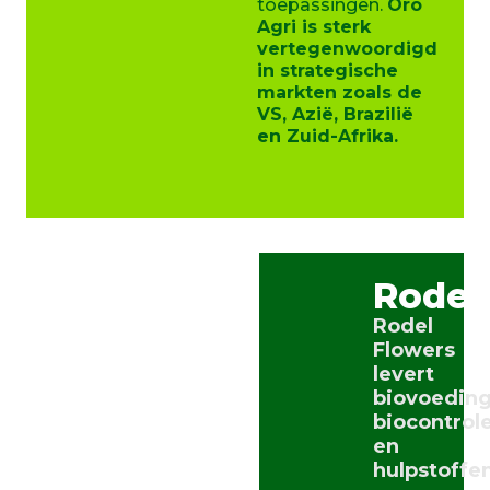
toepassingen.
Oro
Agri is sterk
vertegenwoordigd
in strategische
markten zoals de
VS, Azië, Brazilië
en Zuid-Afrika.
Rodel
Rodel
Flowers
levert
biovoeding
biocontrol
en
hulpstoffe