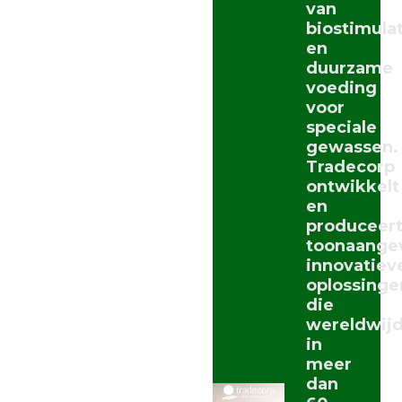
van
biostimula
en
duurzame
voeding
voor
speciale
gewassen.
Tradecorp
ontwikkelt
en
produceer
toonaange
innovatiev
oplossinge
die
wereldwij
in
meer
dan