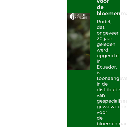
voor
de
bloemenma
Rodel,
dat
ongeveer
20 jaar
geleden
werd
opgericht
in
Ecuador,
is
toonaangev
in de
distributie
van
gespecialise
gewasvoedin
voor
de
bloemenmark