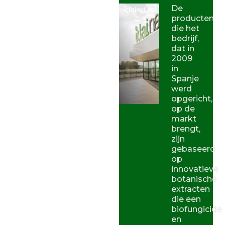
De
producten
die het
bedrijf,
dat in
2009
in
Spanje
werd
opgericht,
op de
markt
brengt,
zijn
gebaseerd
op
innovatieve
botanische
extracten
die een
biofungicide
en