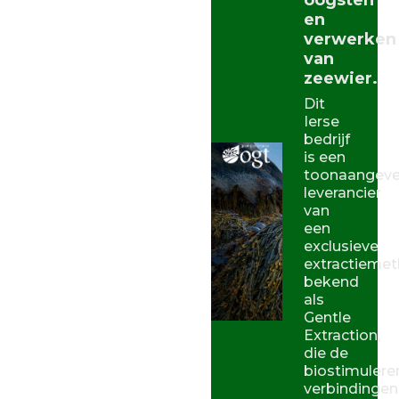
oogsten
en
verwerken
van
zeewier.
Dit
Ierse
bedrijf
is een
toonaangev
leverancier
van
een
exclusieve
extractiemet
bekend
als
Gentle
Extraction,
die de
biostimulere
verbindingen