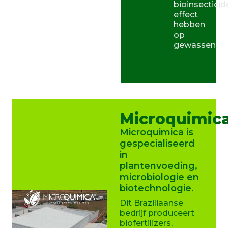
bioinsecticid
effect
hebben
op
gewassen.
Microquimic
Microquimica is
gespecialiseerd
in
plantenvoeding,
microbiologie en
biotechnologie.
Dit Braziliaanse
bedrijf produceert
biofertilizers,