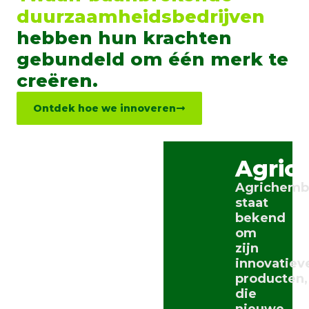
duurzaamheidsbedrijven
hebben hun krachten
gebundeld om één merk te
creëren.
Ontdek hoe we innoveren
Agric
Agrichemb
staat
bekend
om
zijn
innovatiev
producten,
die