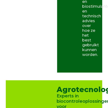
en
biostimulant
en
technisch
advies
over
hoe ze
het
best
gebruikt
kunnen
worden.
Agrotecnolo
Experts in
biocontroleoplossinge
voor