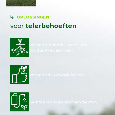
OPLOSSINGEN
voor
telerbehoeften
Verbeter bodem-, water- en
producttoepassingen
Verbeterde Gewaskwaliteit
Geïntegreerd beheer van ziekten