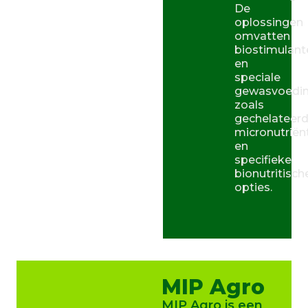
De
oplossingen
omvatten
biostimulant
en
speciale
gewasvoedin
zoals
gechelateer
micronutrië
en
specifieke
bionutritisch
opties.
MIP Agro
MIP Agro is een