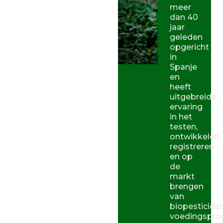
meer
dan 40
jaar
geleden
opgericht
in
Spanje
en
heeft
uitgebreide
ervaring
in het
testen,
ontwikkelen,
registreren
en op
de
markt
brengen
van
biopesticiden
voedingspro