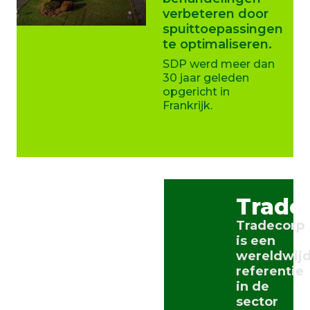
verbeteren door
spuittoepassingen
te optimaliseren.
SDP werd meer dan
30 jaar geleden
opgericht in
Frankrijk.
Trade
Tradecorp
is een
wereldwij
referentie
in de
sector